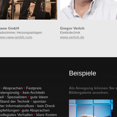
awe GmbH
Gregor Verloh
adezimmer, Heizungsanlagen
Elektrotechnik
ww.rawe-gmbh.com
www.verloh.de
Beispiele
t
•
Absprachen
•
Festpreis
Als Anregung können Sie s
stengünstig
•
kein Architekt
Bildergalerie ansehen.
ell
•
Spezialisten
•
gute Ideen
Stand der Technik
•
spontan
ter Informationsfluss
•
kein Dreck
pfehlungen
•
gute Absprachen
ollegiales Verhalten
•
klare Kosten