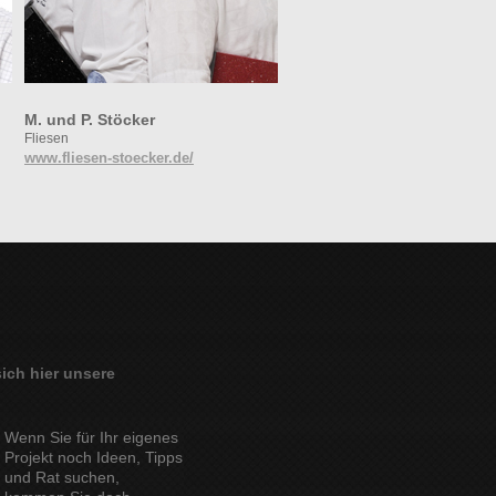
M. und P. Stöcker
S. Ronczka& D. Pfanty
Fliesen
Dachdeckerbetrieb
www.fliesen-stoecker.de/
www.dachdecker-suderwich.d
ich hier unsere
Wenn Sie für Ihr eigenes
Projekt noch Ideen, Tipps
und Rat suchen,