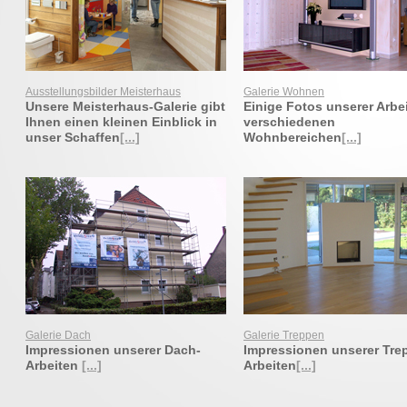
Ausstellungsbilder Meisterhaus
Galerie Wohnen
Unsere Meisterhaus-Galerie gibt
Einige Fotos unserer Arbei
Ihnen einen kleinen Einblick in
verschiedenen
unser Schaffen
[...]
Wohnbereichen
[...]
Galerie Dach
Galerie Treppen
Impressionen unserer Dach-
Impressionen unserer Tre
Arbeiten
[...]
Arbeiten
[...]