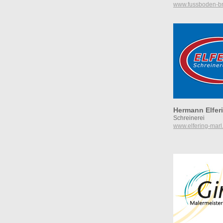
www.fussboden-br
Hermann Elfer
Schreinerei
www.elfering-marl